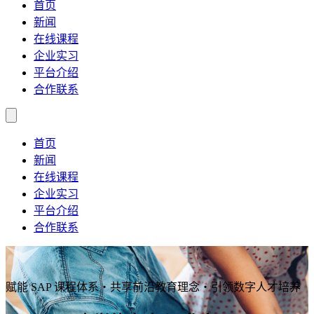
首页
新闻
在线课程
企业实习
平台介绍
合作联系
首页
新闻
在线课程
企业实习
平台介绍
合作联系
赋能 SAP 课程体系・共享前沿教育理念・引领数字人才培养