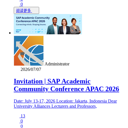
0
阅读更多
Administrator
2026/07/07
Invitation | SAP Academic
Community Conference APAC 2026
Date: July 13-17, 2026 Location: Jakarta, Indonesia Dear
University Alliances Lecturers and Professors,
13
0
0